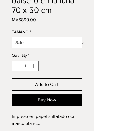
balsero en la luna
70 x 50 cm
Price
MX$899.00
TAMAÑO
*
Quantity
*
Add to Cart
Buy Now
Impreso en papel sulfatado con
marco blanco.